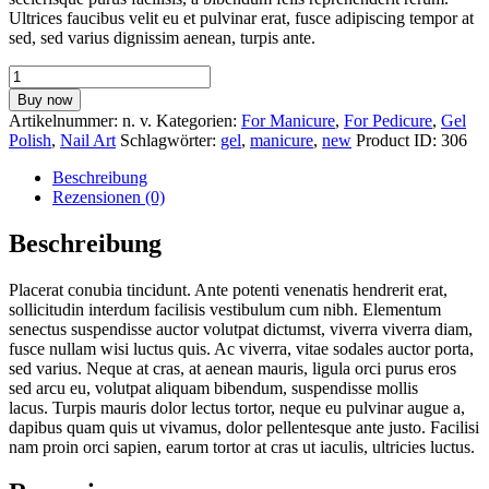
Ultrices faucibus velit eu et pulvinar erat, fusce adipiscing tempor at
sed, sed varius dignissim aenean, turpis ante.
Gel
Lacquer
Buy now
Neon
Artikelnummer:
n. v.
Kategorien:
For Manicure
,
For Pedicure
,
Gel
Collection
Polish
,
Nail Art
Schlagwörter:
gel
,
manicure
,
new
Product ID:
306
Menge
Beschreibung
Rezensionen (0)
Beschreibung
Placerat conubia tincidunt. Ante potenti venenatis hendrerit erat,
sollicitudin interdum facilisis vestibulum cum nibh. Elementum
senectus suspendisse auctor volutpat dictumst, viverra viverra diam,
fusce nullam wisi luctus quis. Ac viverra, vitae sodales auctor porta,
sed varius. Neque at cras, at aenean mauris, ligula orci purus eros
sed arcu eu, volutpat aliquam bibendum, suspendisse mollis
lacus. Turpis mauris dolor lectus tortor, neque eu pulvinar augue a,
dapibus quam quis ut vivamus, dolor pellentesque ante justo. Facilisi
nam proin orci sapien, earum tortor at cras ut iaculis, ultricies luctus.