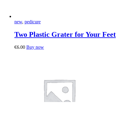
new
,
pedicure
Two Plastic Grater for Your Feet
Dieses
€
6.00
Buy now
Produkt
weist
mehrere
Varianten
auf.
Die
Optionen
können
auf
der
Produktseite
gewählt
werden