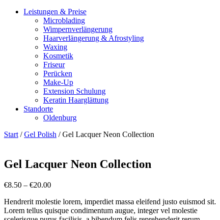
Leistungen & Preise
Microblading
Wimpernverlängerung
Haarverlängerung & Afrostyling
Waxing
Kosmetik
Friseur
Perücken
Make-Up
Extension Schulung
Keratin Haarglättung
Standorte
Oldenburg
Start
/
Gel Polish
/ Gel Lacquer Neon Collection
Gel Lacquer Neon Collection
Preisspanne:
€
8.50
–
€
20.00
€8.50
Hendrerit molestie lorem, imperdiet massa eleifend justo euismod sit.
bis
Lorem tellus quisque condimentum augue, integer vel molestie
€20.00
scelerisque purus facilisis, a bibendum felis reprehenderit rerum.