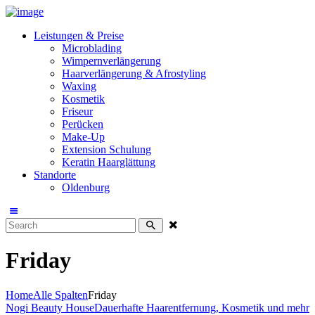
Leistungen & Preise
Microblading
Wimpernverlängerung
Haarverlängerung & Afrostyling
Waxing
Kosmetik
Friseur
Perücken
Make-Up
Extension Schulung
Keratin Haarglättung
Standorte
Oldenburg
Friday
Home
Alle Spalten
Friday
Nogi Beauty House
Dauerhafte Haarentfernung, Kosmetik und mehr