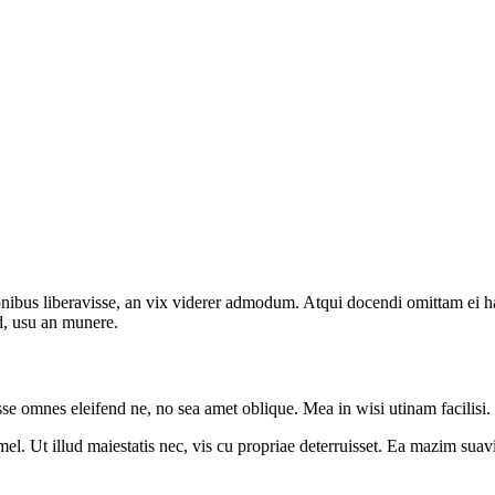
onibus liberavisse, an vix viderer admodum. Atqui docendi omittam ei 
d, usu an munere.
sse omnes eleifend ne, no sea amet oblique. Mea in wisi utinam facilisi
l. Ut illud maiestatis nec, vis cu propriae deterruisset. Ea mazim suavit