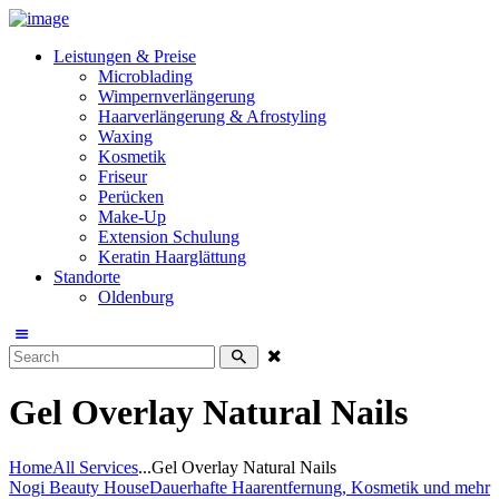
Leistungen & Preise
Microblading
Wimpernverlängerung
Haarverlängerung & Afrostyling
Waxing
Kosmetik
Friseur
Perücken
Make-Up
Extension Schulung
Keratin Haarglättung
Standorte
Oldenburg
Gel Overlay Natural Nails
Home
All Services
...
Gel Overlay Natural Nails
Nogi Beauty House
Dauerhafte Haarentfernung, Kosmetik und mehr