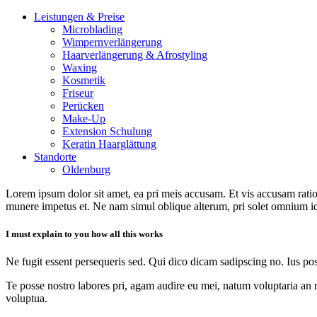
Leistungen & Preise
Microblading
Wimpernverlängerung
Haarverlängerung & Afrostyling
Waxing
Kosmetik
Friseur
Perücken
Make-Up
Extension Schulung
Keratin Haarglättung
Standorte
Oldenburg
Lorem ipsum dolor sit amet, ea pri meis accusam. Et vis accusam rati
munere impetus et. Ne nam simul oblique alterum, pri solet omnium i
I must explain to you how all this works
Ne fugit essent persequeris sed. Qui dico dicam sadipscing no. Ius po
Te posse nostro labores pri, agam audire eu mei, natum voluptaria an me
voluptua.