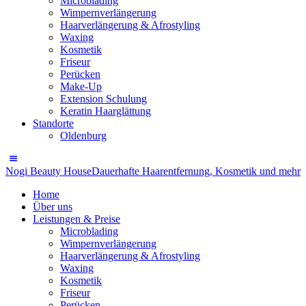
Microblading
Wimpernverlängerung
Haarverlängerung & Afrostyling
Waxing
Kosmetik
Friseur
Perücken
Make-Up
Extension Schulung
Keratin Haarglättung
Standorte
Oldenburg
Nogi Beauty House
Dauerhafte Haarentfernung, Kosmetik und mehr
Home
Über uns
Leistungen & Preise
Microblading
Wimpernverlängerung
Haarverlängerung & Afrostyling
Waxing
Kosmetik
Friseur
Perücken